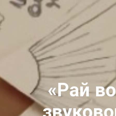
«Рай во
звуково