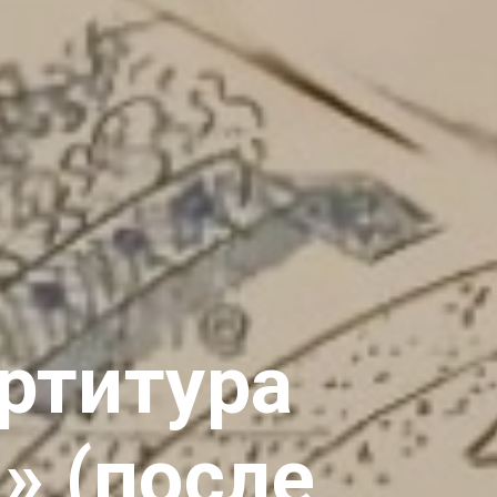
артитура
» (после